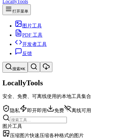
LocallyTools
打开菜单
图片工具
PDF 工具
开发者工具
反馈
搜索
⌘K
LocallyTools
搜索工具
安全、免费、可离线使用的本地工具集合
快速搜索工具
隐私
即开即用
免费
离线可用
图片工具
压缩图片
快速压缩各种格式的图片